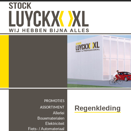
PROMOTIES
Regenkleding
ASSORTIMENT
Allerlei
Bouwmaterialen
Elektriciteit
Fiets- / Automateriaal