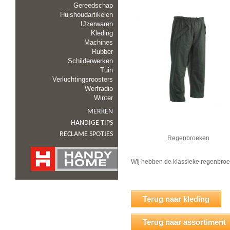
Gereedschap
Huishoudartikelen
IJzerwaren
Kleding
Machines
Rubber
Schilderwerken
Tuin
Verluchtingsroosters
Werfradio
Winter
MERKEN
HANDIGE TIPS
RECLAME SPOTJES
Regenbroeken
Wij hebben de klassieke regenbroe
Terug naar kleding
Terug naar assortiment