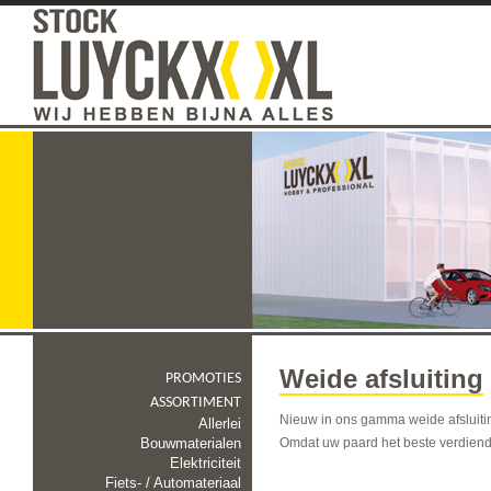
Weide afsluiting
PROMOTIES
ASSORTIMENT
Nieuw in ons gamma weide afsluiting
Allerlei
Bouwmaterialen
Omdat uw paard het beste verdiend
Elektriciteit
Fiets- / Automateriaal