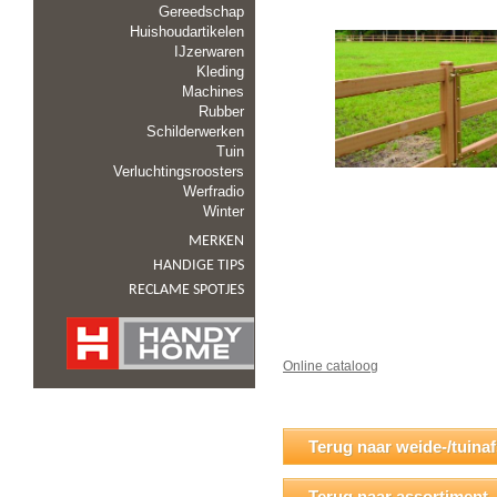
Gereedschap
Huishoudartikelen
IJzerwaren
Kleding
Machines
Rubber
Schilderwerken
Tuin
Verluchtingsroosters
Werfradio
Winter
MERKEN
HANDIGE TIPS
RECLAME SPOTJES
Online cataloog
Terug naar weide-/tuinaf
Terug naar assortiment