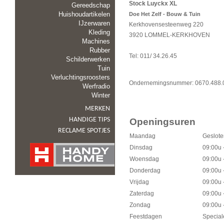
Stock Luyckx XL
Gereedschap
Huishoudartikelen
Doe Het Zelf - Bouw & Tuin
IJzerwaren
Kerkhovensesteenweg 220
Kleding
3920 LOMMEL-KERKHOVEN
Machines
Rubber
Tel: 011/ 34.26.45
Schilderwerken
Tuin
Verluchtingsroosters
Ondernemingsnummer: 0670.488.
Werfradio
Winter
MERKEN
HANDIGE TIPS
Openingsuren
RECLAME SPOTJES
Maandag
Geslote
Dinsdag
09:00u 
Woensdag
09:00u 
Donderdag
09:00u 
Vrijdag
09:00u 
Zaterdag
09:00u 
Zondag
09:00u 
Feestdagen
Special