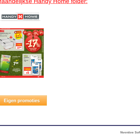
aandelijkse Handy Home folder:
Eigen promoties
Nventive Sof