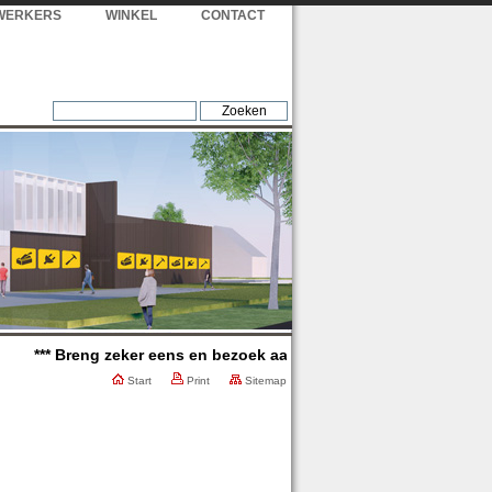
WERKERS
WINKEL
CONTACT
*** Breng zeker eens en bezoek aan onze winkel, wij verwelkome
Start
Print
Sitemap