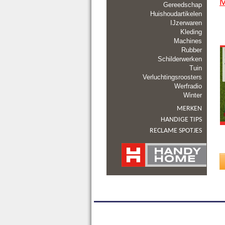
M
Gereedschap
Huishoudartikelen
IJzerwaren
Kleding
Machines
Rubber
Schilderwerken
Tuin
Verluchtingsroosters
Werfradio
Winter
MERKEN
HANDIGE TIPS
RECLAME SPOTJES