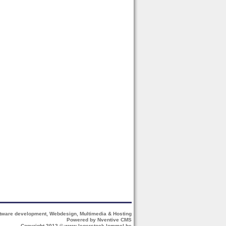
tware development, Webdesign, Multimedia & Hosting
Powered by Nventive CMS
Copyright 2012 © www.legerstock-lommel.be